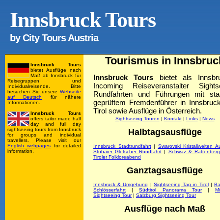
Innsbruck Tours
by
City Tours Austria
Tourismus in Innsbruc
Innsbruck Tours
bietet Ausflüge nach
Maß ab Innsbruck für
Innsbruck Tours
bietet als Innsbr
Reisegruppen und
Incoming Reiseveranstalter Sights
Individualreisende. Bitte
besuchen Sie unsere
Webseite
Rundfahrten und Führungen mit staa
auf Deutsch
für nähere
geprüftem Fremdenführer in Innsbruc
Informationen.
Tirol sowie Ausflüge in Österreich.
Innsbruck Tours
offers tailor made half
Sightseeing Touren
|
Kontakt
|
Links
|
News
day and full day
sightseeing tours from Innsbruck
Halbtagsausflüge
for groups and individual
travellers. Please visit our
English webpages
for detailed
Innsbruck Stadtrundfahrt
|
Swarovski Kristallwelten A
information.
Stubaier Gletscher Rundfahrt
|
Schwaz & Rattenberg
Tiroler Folkloreabend
Ganztagsausflüge
Innsbruck & Umgebung
|
Sightseeing Tag in Tirol
|
Ba
Schlösserfahrt
|
Südtirol Panorama Tour
|
M
Sightseeing Tour
|
Salzburg Sightseeing Tour
Ausflüge nach Maß