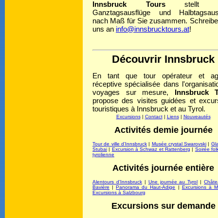
Innsbruck Tours
stellt a
Ganztagsausflüge und Halbtagsaus
nach Maß für Sie zusammen. Schreibe
uns an
info@innsbrucktours.at
!
Découvrir Innsbruck
En tant que tour opérateur et a
réceptive spécialisée dans l'organisati
voyages sur mesure,
Innsbruck 
propose des visites guidées et excur
touristiques à Innsbruck et au Tyrol.
Excursions
|
Contact
|
Liens
|
Nouveautés
Activités demie journée
Tour de ville d'Innsbruck
|
Musée crystal Swarovski
|
Gla
Stubai
|
Excursion à Schwaz et Rattenberg
|
Soirée fol
tyrolienne
Activités journée entière
Alentours d'Innsbruck
|
Une journée au Tyrol
|
Châte
Bavière
|
Panorama du Haut-Adige
|
Excursions à M
Excursions à Salzbourg
Excursions sur demande